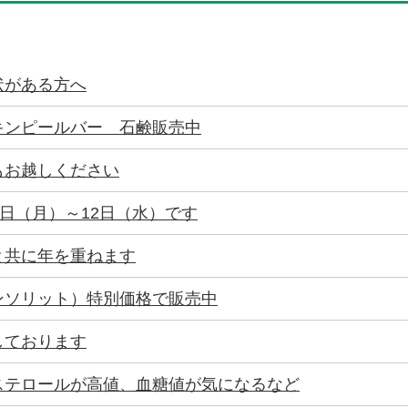
状がある方へ
キンピールバー 石鹸販売中
もお越しください
0日（月）～12日（水）です
と共に年を重ねます
ンソリット）特別価格で販売中
しております
ステロールが高値、血糖値が気になるなど