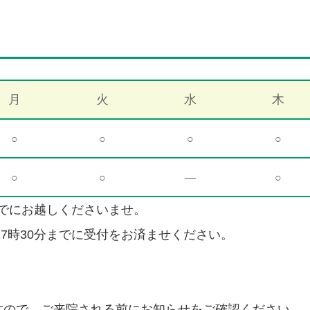
月
火
水
木
○
○
○
○
○
○
―
○
分までにお越しくださいませ。
17時30分までに受付をお済ませください。
すので、ご来院される前にお知らせをご確認ください。