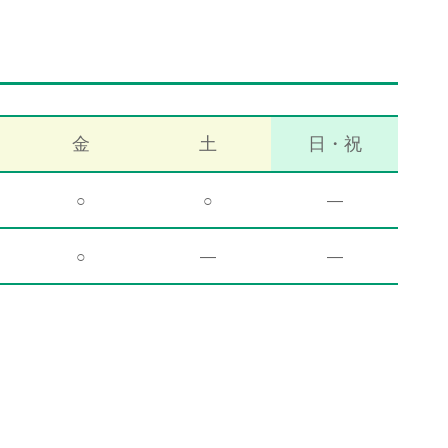
金
土
日・祝
○
○
―
○
―
―